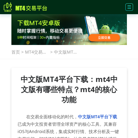
首页
>
MT4交易指
>
中文版MT4
南
平台下载：
mt4中文版
有哪些特
点？mt4的
中文版MT4平台下载：mt4中
核心功能
文版有哪些特点？mt4的核心
功能
在交易全面移动化的时代，
中文版MT4平台下载
已成为中文投资者管理全球资产的核心工具。其兼容
iOS与Android系统，集成实时行情、技术分析及一键