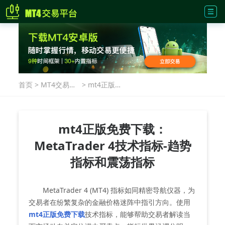
首页
>
MT4交易指
>
mt4正版免
南
费下载：
MetaTrader
4技术指标-
趋势指标和
mt4正版免费下载：
震荡指标
MetaTrader 4技术指标-趋势
指标和震荡指标
MetaTrader 4 (MT4) 指标如同精密导航仪器，为
交易者在纷繁复杂的金融价格迷阵中指引方向。使用
mt4正版免费下载
技术指标，能够帮助交易者解读当