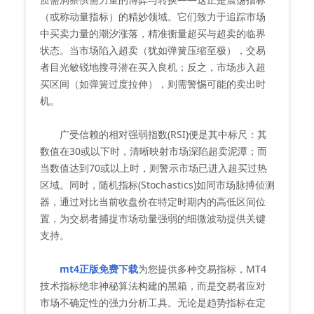
（或称动量指标）的精妙领域。它们致力于追踪市场
中买卖力量的潮汐涨落，精准衡量超买与超卖的临界
状态。当市场陷入超卖（犹如弹簧压缩至极），交易
者目光敏锐地搜寻潜在买入良机；反之，市场步入超
买区间（如弹簧过度拉伸），则需警惕可能的卖出时
机。
广受信赖的相对强弱指数(RSI)便是其中标尺：其
数值在30或以下时，清晰映射市场深陷超卖泥潭；而
当数值达到70或以上时，则警示市场已进入超买过热
区域。同时，随机指标(Stochastics)如同市场脉搏侦测
器，通过对比当前收盘价在特定时期内的高低区间位
置，为交易者捕捉市场动量强弱的细微波动提供关键
支持。
mt4正版免费下载
为您提供多种交易指标，MT4
技术指标绝非神秘算法构建的黑箱，而是交易者应对
市场不确定性的强力分析工具。无论是趋势指标在定