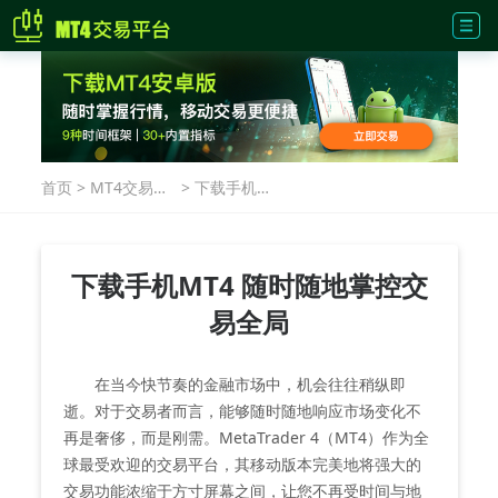
首页
>
MT4交易指
>
下载手机
南
MT4 随时随
地掌控交易
全局
下载手机MT4 随时随地掌控交
易全局
在当今快节奏的金融市场中，机会往往稍纵即
逝。对于交易者而言，能够随时随地响应市场变化不
再是奢侈，而是刚需。MetaTrader 4（MT4）作为全
球最受欢迎的交易平台，其移动版本完美地将强大的
交易功能浓缩于方寸屏幕之间，让您不再受时间与地