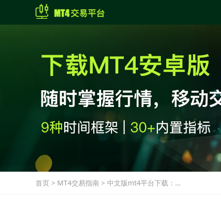
首页
>
MT4交易指南
>
中文版mt4平台下载：在
MT4交易美股指数期货如
何设置条件单？