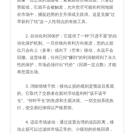
势延续，它就不会被触发，允许您尽可能长时间地留
在市场中，捕捉趋势的主升浪或主跌浪。这是克服“过
早获利了结”这一人性弱点的有效工具。
2. 自动化利润保护：它提供了一种“只进不退”的自
动化保护机制。一旦价格向有利方向推进，您的止损
位只会向上（多单）或向下（空单）移动，永远不会
回撤。这意味着，任何已经“赚到”的利润都得到了永久
性的保护，市场必须付出“代价”（回调一定点数）才能
将您震出场。
3. 消除情绪干扰：移动止损的规则是预设且客观
的。它取代了交易者在面对浮动盈利时“该不该平
仓”、“何时平仓”的焦虑和主观决策。一切交由系统执
行，使交易纪律得以严格贯彻。
4. 适应市场波动：通过设置合理的追踪距离，移
动止损可以过滤掉市场正常的、小级别的价格回调，