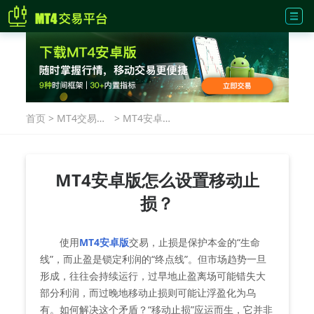
首页
>
MT4交易指
>
MT4安卓版
南
怎么设置移
动止损？
MT4安卓版怎么设置移动止
损？
使用
MT4安卓版
交易，止损是保护本金的“生命
线”，而止盈是锁定利润的“终点线”。但市场趋势一旦
形成，往往会持续运行，过早地止盈离场可能错失大
部分利润，而过晚地移动止损则可能让浮盈化为乌
有。如何解决这个矛盾？“移动止损”应运而生，它并非