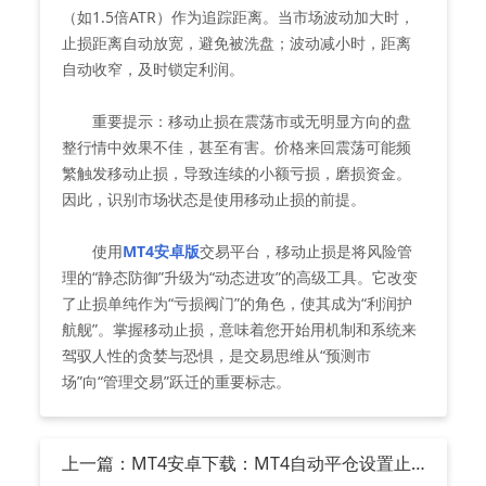
（如1.5倍ATR）作为追踪距离。当市场波动加大时，
止损距离自动放宽，避免被洗盘；波动减小时，距离
自动收窄，及时锁定利润。
重要提示：移动止损在震荡市或无明显方向的盘
整行情中效果不佳，甚至有害。价格来回震荡可能频
繁触发移动止损，导致连续的小额亏损，磨损资金。
因此，识别市场状态是使用移动止损的前提。
使用
MT4安卓版
交易平台，移动止损是将风险管
理的“静态防御”升级为“动态进攻”的高级工具。它改变
了止损单纯作为“亏损阀门”的角色，使其成为“利润护
航舰”。掌握移动止损，意味着您开始用机制和系统来
驾驭人性的贪婪与恐惧，是交易思维从“预测市
场”向“管理交易”跃迁的重要标志。
上一篇：MT4安卓下载：MT4自动平仓设置止