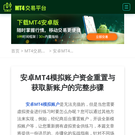
首页
>
MT4交易指
>
安卓MT4模
南
拟账户资金
重置与获取
新账户的完
整步骤
安卓MT4模拟账户资金重置与
获取新账户的完整步骤
安卓MT4模拟账户
是无法充值的，但是当您需要
虚拟资金进行练习时要怎么办呢？您可以通过其他方
法来实现，例如，经纪商后台重置账户，开设全新模
拟账户等，让您重新拥有虚拟资金供练习，本篇文章
将提供一份详尽的、步骤化的实战指南，针对不同场